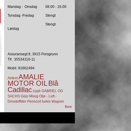
Mandag - Onsdag
08.00 - 16.00
Torsdag -Fredag
Stengt
Stengt
Lørdag
Assuransegt 8, 3915 Porsgrunn
Tlf. 35534110-11
Mobil. 91662494
AMALIE
Airtext
MOTOR OIL
Blå
Cadillac
cupè
GABRIEL OG
SACHS
Gojo
Moog
Olje - Luft -
Drivstoffilter
Pennzoil
turkis
Wagner
flere