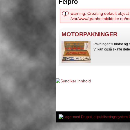
Felpro
warning: Creating default object
/var/www/granheimbildeler.no/m
MOTORPAKNINGER
Pakninger til motor og 
Vi kan også skaffe dele