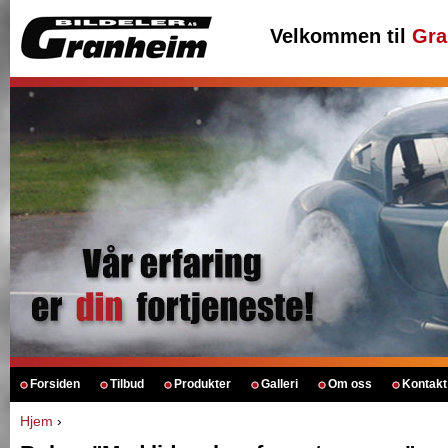
Velkommen til
Gra
Forsiden
Tilbud
Produkter
Galleri
Om oss
Kontakt
Hjem
›